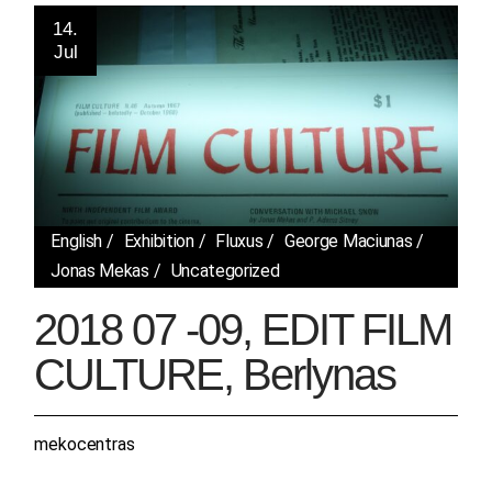
14.
Jul
English
Exhibition
Fluxus
George Maciunas
Jonas Mekas
Uncategorized
2018 07 -09, EDIT FILM
CULTURE, Berlynas
mekocentras