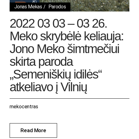
Jonas Mekas
Parodos
2022 03 03 – 03 26.
Meko skrybėlė keliauja:
Jono Meko šimtmečiui
skirta paroda
„Semeniškių idilės“
atkeliavo į Vilnių
mekocentras
Read More