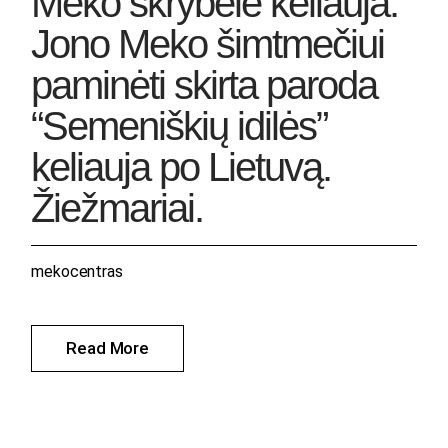
Meko skrybėlė keliauja:
Jono Meko šimtmečiui
paminėti skirta paroda
“Semeniškių idilės”
keliauja po Lietuvą.
Žiežmariai.
mekocentras
Read More