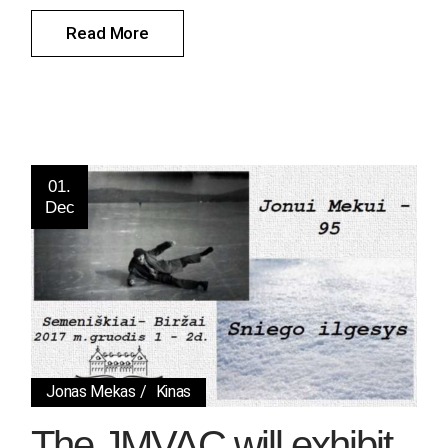
Read More
01.
Dec
Jonas Mekas
Kinas
The JMVAC will exhibit