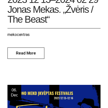
Jonas Mekas. „Žvėris /
The Beast“
mekocentras
Read More
06.
Dec