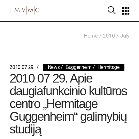
Skip
to
the
content
Home
2010
July
2010 07 29
News
Guggenheim
Hermitage
2010 07 29. Apie
daugiafunkcinio kultūros
centro „Hermitage
Guggenheim“ galimybių
studiją