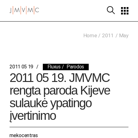
Skip
to
the
content
Home
2011
May
2011 05 19
Fluxus
Parodos
2011 05 19. JMVMC
rengta paroda Kijeve
sulaukė ypatingo
įvertinimo
mekocentras