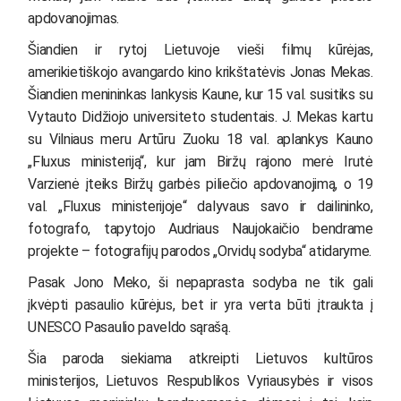
apdovanojimas.
Šiandien ir rytoj Lietuvoje vieši filmų kūrėjas,
amerikietiškojo avangardo kino krikštatėvis Jonas Mekas.
Šiandien menininkas lankysis Kaune, kur 15 val. susitiks su
Vytauto Didžiojo universiteto studentais. J. Mekas kartu
su Vilniaus meru Artūru Zuoku 18 val. aplankys Kauno
„Fluxus ministeriją“, kur jam Biržų rajono merė Irutė
Varzienė įteiks Biržų garbės piliečio apdovanojimą, o 19
val. „Fluxus ministerijoje“ dalyvaus savo ir dailininko,
fotografo, tapytojo Audriaus Naujokaičio bendrame
projekte – fotografijų parodos „Orvidų sodyba“ atidaryme.
Pasak Jono Meko, ši nepaprasta sodyba ne tik gali
įkvėpti pasaulio kūrėjus, bet ir yra verta būti įtraukta į
UNESCO Pasaulio paveldo sąrašą.
Šia paroda siekiama atkreipti Lietuvos kultūros
ministerijos, Lietuvos Respublikos Vyriausybės ir visos