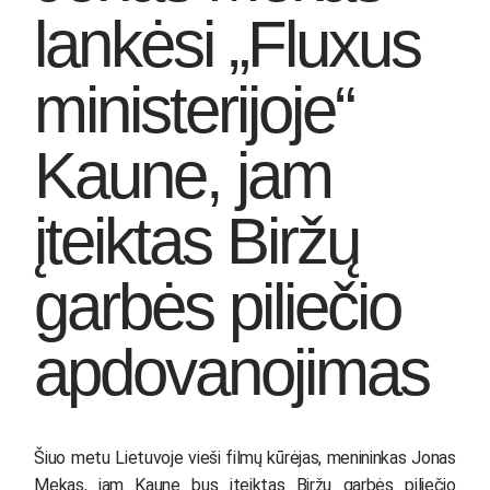
lankėsi „Fluxus
ministerijoje“
Kaune, jam
įteiktas Biržų
garbės piliečio
apdovanojimas
Šiuo metu Lietuvoje vieši filmų kūrėjas, menininkas Jonas
Mekas, jam Kaune bus įteiktas Biržų garbės piliečio