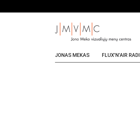
Skip
Title
to
the
content
JONAS MEKAS
FLUX’N’AIR RAD