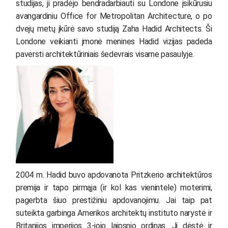
studijas, ji pradėjo bendradarbiauti su Londone įsikūrusiu
avangardiniu Office for Metropolitan Architecture, o po
dvejų metų įkūrė savo studiją Zaha Hadid Architects. Ši
Londone veikianti įmonė menines Hadid vizijas padeda
paversti architektūriniais šedevrais visame pasaulyje.
2004 m. Hadid buvo apdovanota Pritzkerio architektūros
premija ir tapo pirmąja (ir kol kas vienintele) moterimi,
pagerbta šiuo prestižiniu apdovanojimu. Jai taip pat
suteikta garbinga Amerikos architektų instituto narystė ir
Britanijos imperijos 3-iojo laipsnio ordinas. Ji dėstė ir