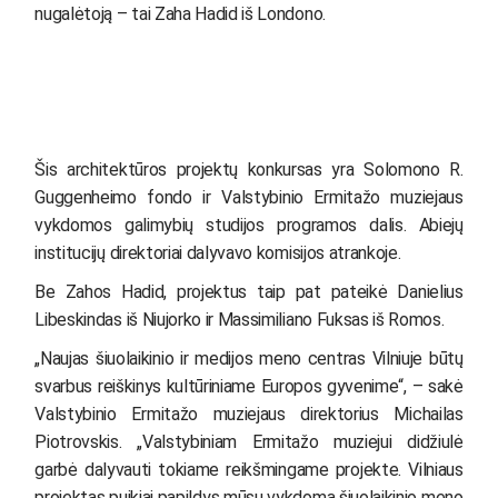
nugalėtoją – tai Zaha Hadid iš Londono.
Šis architektūros projektų konkursas yra Solomono R.
Guggenheimo fondo ir Valstybinio Ermitažo muziejaus
vykdomos galimybių studijos programos dalis. Abiejų
institucijų direktoriai dalyvavo komisijos atrankoje.
Be Zahos Hadid, projektus taip pat pateikė Danielius
Libeskindas iš Niujorko ir Massimiliano Fuksas iš Romos.
„Naujas šiuolaikinio ir medijos meno centras Vilniuje būtų
svarbus reiškinys kultūriniame Europos gyvenime“, – sakė
Valstybinio Ermitažo muziejaus direktorius Michailas
Piotrovskis. „Valstybiniam Ermitažo muziejui didžiulė
garbė dalyvauti tokiame reikšmingame projekte. Vilniaus
projektas puikiai papildys mūsų vykdomą šiuolaikinio meno