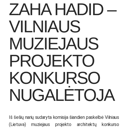
ZAHA HADID –
VILNIAUS
MUZIEJAUS
PROJEKTO
KONKURSO
NUGALĖTOJA
Iš šešių narių sudaryta komisija šiandien paskelbė Vilniaus
(Lietuva) muziejaus projekto architektų konkurso