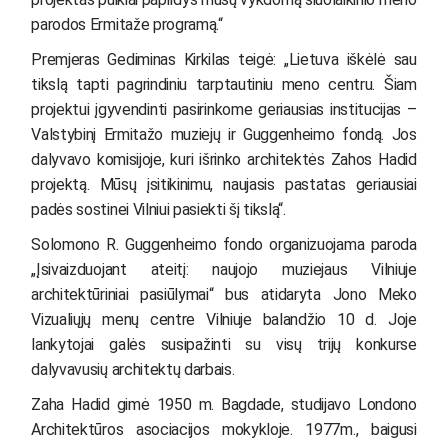
parodos Ermitaže programą.“
Premjeras Gediminas Kirkilas teigė: „Lietuva iškėlė sau
tikslą tapti pagrindiniu tarptautiniu meno centru. Šiam
projektui įgyvendinti pasirinkome geriausias institucijas –
Valstybinį Ermitažo muziejų ir Guggenheimo fondą. Jos
dalyvavo komisijoje, kuri išrinko architektės Zahos Hadid
projektą. Mūsų įsitikinimu, naujasis pastatas geriausiai
padės sostinei Vilniui pasiekti šį tikslą“.
Solomono R. Guggenheimo fondo organizuojama paroda
„Įsivaizduojant ateitį: naujojo muziejaus Vilniuje
architektūriniai pasiūlymai“ bus atidaryta Jono Meko
Vizualiųjų menų centre Vilniuje balandžio 10 d. Joje
lankytojai galės susipažinti su visų trijų konkurse
dalyvavusių architektų darbais.
Zaha Hadid gimė 1950 m. Bagdade, studijavo Londono
Architektūros asociacijos mokykloje. 1977m., baigusi