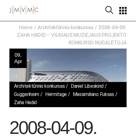
Skip
to
the
content
Home
Architektūrinis konkursas
2008-04-09.
ZAHA HADID – VILNIAUS MUZIEJAUS PROJEKTO
KONKURSO NUGALĖTOJA
09.
Apr
Architektūrinis konkursas
Daniel Libeskind
Guggenheim
Hermitage
Massimiliano Fuksas
Zaha Hadid
2008-04-09.