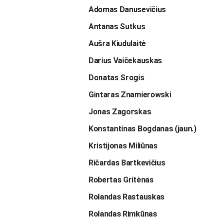
Adomas Danusevičius
Antanas Sutkus
Aušra Kiudulaitė
Darius Vaičekauskas
Donatas Srogis
Gintaras Znamierowski
Jonas Zagorskas
Konstantinas Bogdanas (jaun.)
Kristijonas Miliūnas
Ričardas Bartkevičius
Robertas Gritėnas
Rolandas Rastauskas
Rolandas Rimkūnas