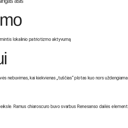
šingas ašis
smo
ymintis lokalinio patriotizmo aktyvumą
i
vės nebuvimas, kai kiekvienas „tuščias“ plotas kuo nors uždengiam
aveiksle. Ramus chiaroscuro buvo svarbus Renesanso dailės elementa