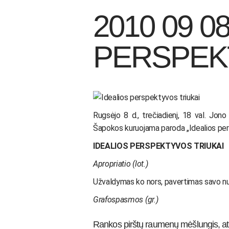
2010 09 08
PERSPEK
Rugsėjo 8 d., trečiadienį, 18 val. Jon
Šapokos kuruojama paroda „Idealios pers
IDEALIOS PERSPEKTYVOS TRIUKAI
Apropriatio
(lot.)
Užvaldymas ko nors, pavertimas savo 
Grafospasmos
(gr.)
Rankos pirštų raumenų mėšlungis, ats