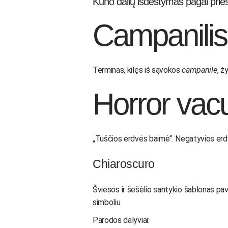
Kūno dalių išdėstymas pagal prie
Campanili
Terminas, kilęs iš sąvokos
campanile
, ž
Horror vacu
„Tuščios erdvės baimė“. Negatyvios erd
Chiaroscuro
Šviesos ir šešėlio santykio šablonas p
simboliu
Parodos dalyviai: