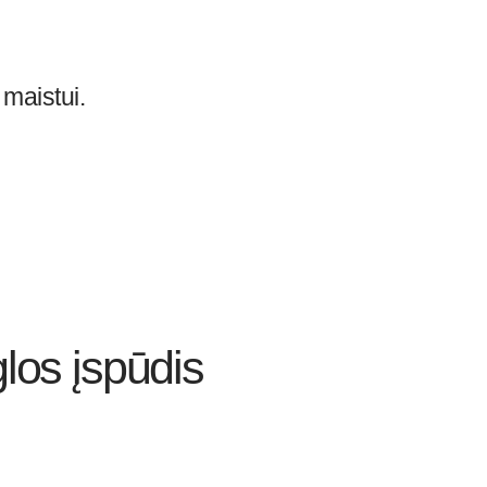
 maistui.
los įspūdis