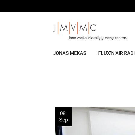
Skip
Title
to
the
content
JONAS MEKAS
FLUX’N’AIR RAD
08.
Sep