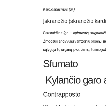
Kardiospasmos
(gr.)
Įskrandžio (skrandžio kardia
Peristaltikos
(gr. – apimantis, sugniauži
Žmogaus ar gyvūnų vamzdinių organų sien
sąlygoja tų organų, pvz., žarnų, turinio ju
Sfumato
Kylančio garo a
Contrapposto