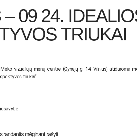
 – 09 24. IDEALI
TYVOS TRIUKAI
o Meko vizualiųjų menų centre (Gynėjų g. 14, Vilnius) atidaroma m
pektyvos triukai“.
nuosavybe
irandantis mėginant rašyti