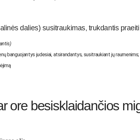
linės dalies) susitraukimas, trukdantis praeiti
antis)
ų banguojantys judesiai, atsirandantys, susitraukiant jų raumenims;
dėjimą
r ore besisklaidančios mig