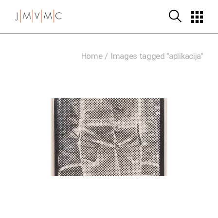
Skip
to
the
content
Home
Images tagged "aplikacija"