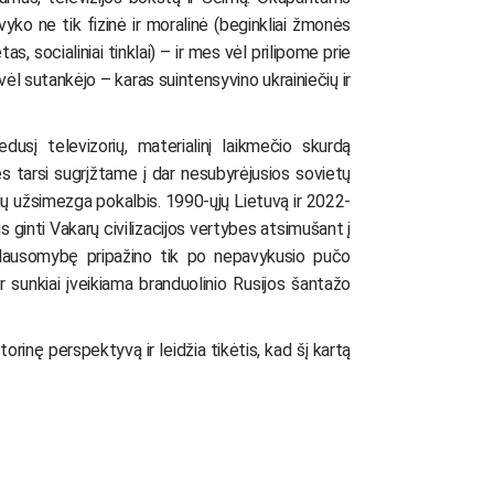
vyko ne tik fizinė ir moralinė (beginkliai žmonės
, socialiniai tinklai) – ir mes vėl prilipome prie
vėl sutankėjo – karas suintensyvino ukrainiečių ir
usį televizorių, materialinį laikmečio skurdą
es tarsi sugrįžtame į dar nesubyrėjusios sovietų
lių užsimezga pokalbis. 1990-ųjų Lietuvą ir 2022-
is ginti Vakarų civilizacijos vertybes atsimušant į
riklausomybę pripažino tik po nepavykusio pučo
r sunkiai įveikiama branduolinio Rusijos šantažo
rinę perspektyvą ir leidžia tikėtis, kad šį kartą