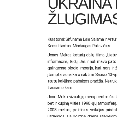
UKRAINA 
ŽLUGIMAS
Kuratoriai: Sifuhama Lala Salama ir Art
Konsultantas: Mindaugas Ratavičius
Jonas Mekas keturių dalių filmą „Lietu
informacinių laidų. Jas ir nufilmavo pat
galingesne blogio imperija, kuri, nors ir 
įtempta viena karo naktimi. Sausio 13-ąj
tautų kalėjimo pabaigos pradžia. Netruku
žiauriame kare.
Jono Meko vizualiųjų menų centre šis la
bet ir kupiną vilties 1990-ųjų atmosfer
2008 metais, politinius veikėjus pris
uždangos, šią politinę dramą stebėjome