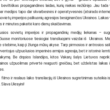
ti beviltiškas propagandines laidas, kurių niekas nežiūrėjo. Jau tada 
bar medijos tapo dar skvarbesnės ir operatyvesnės (atsirado internetas
sovietų imperijos palikuonių agresijos besiginančios Ukrainos. Laikas 
s ir minutes pakeitė karo dienų skaičiavimas.
sios sovietų imperijos ir propagandinių medijų liekanas – suged
čiuose monitoriuose tiesiogiai transliuojami vaizdai iš Ukrainos. M
ike stebime, kaip ji žlunga mūsų akyse. Tarp pirmosios ir antrosios sa
yventojus užpuolusios imperinės armijos agresija, bet ir istorinė lemt
alaikymą. Be drąsios Islandijos, kitos Vakarų šalys Lietuvos nep
ainos užpuolimas privertė reaguoti greičiau, bet uždelstas laikas i
es.
o ir realaus laiko transliacijų iš Ukrainos sugretinimas suteikia isto
. Slava Ukrayini!