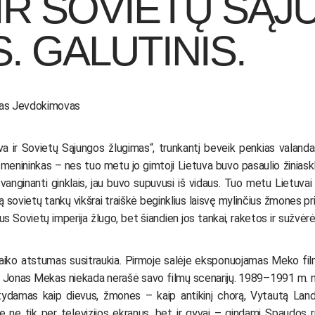
IR SOVIETŲ SĄ
. GALUTINIS.
uras Jevdokimovas
va ir Sovietų Sąjungos žlugimas“, trunkantį beveik penkias valan
s menininkas – nes tuo metu jo gimtoji Lietuva buvo pasaulio žiniask
žvanginanti ginklais, jau buvo supuvusi iš vidaus. Tuo metu Lietuvai p
ą sovietų tankų vikšrai traiškė beginklius laisvę mylinčius žmones pri
s Sovietų imperija žlugo, bet šiandien jos tankai, raketos ir sužvėr
iko atstumas susitraukia. Pirmoje salėje eksponuojamas Meko filmas
ą. Jonas Mekas niekada nerašė savo filmų scenarijų. 1989–1991 m. n
tatydamas kaip dievus, žmones – kaip antikinį chorą, Vytautą Lan
 ne tik per televizijos ekranus, bet ir gyvai – gindami Spaudos 