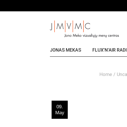
Skip
Title
to
the
content
JONAS MEKAS
FLUX’N’AIR RAD
Home
Unca
09.
May