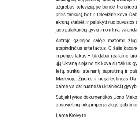
užgrobus televiziją, jie bandė transliuo
prieš tankus), bet ir televizinė kova. Da
ekranų stebėti ir palaikyti nuo buvusios 
juos palaikančių gyvenimo ritmą, valanda
Antroje galerijos salėje matome žlugu
atspindinčius artefaktus. O šalia kaban
imperijos laikus – tik dabar realiame la
ųjų Ukrainą sieja ne tik kova su taikius g
lėtą, sunkiai ateinantį supratimą ir p
Maskvoje. Žiaurus ir negailestingas Ukr
baimė vis dar nusineša ukrainiečių gyvyb
Subjektyvios dokumentikos Jono Meko film
posovietinių orkų imperija žlugs galutinai
Laima Kreivytė