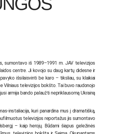
JUNGOS
das, sumontavo iš 1989–1991 m. JAV televizijos
laidos centre. Ji kovojo su daug kartų didesne ir
avyko išsilaisvinti be karo – tiksliau, su klaikiai
e Vilniaus televizijos bokšto. Tai buvo raudonojo
ėjusi armija bando palaužti nepriklausomą Ukrainą
-instaliacija, kuri panardina mus į dramatišką,
ufilmuotus televizijos reportažus jis sumontavo
dsbergį – kaip herojų. Būdami šiapus geležinės
rūmus, televizijos bokštą ir Seimą. Okupantams