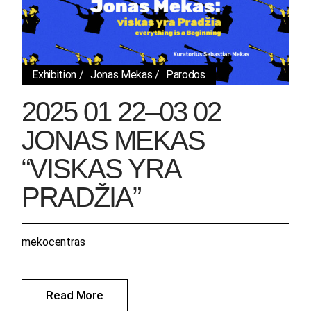
Exhibition
Jonas Mekas
Parodos
2025 01 22–03 02
JONAS MEKAS
“VISKAS YRA
PRADŽIA”
mekocentras
Read More