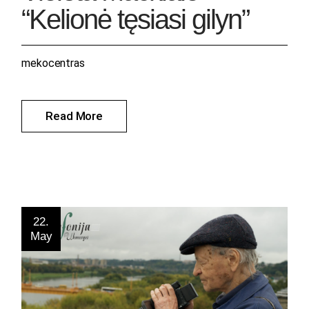
“Kelionė tęsiasi gilyn”
mekocentras
Read More
22.
May