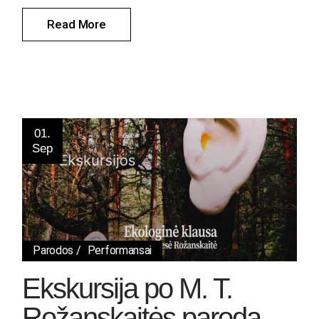
Read More
01.
Sep
Parodos
Performansai
Ekskursija po M. T.
Rožanskaitės parodą