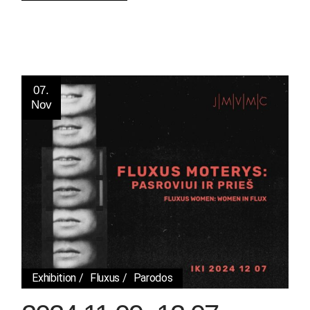
07.
Nov
Exhibition
Fluxus
Parodos