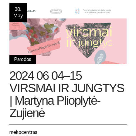
30.
May
Parodos
2024 06 04–15
VIRSMAI IR JUNGTYS
| Martyna Plioplytė-
Zujienė
mekocentras