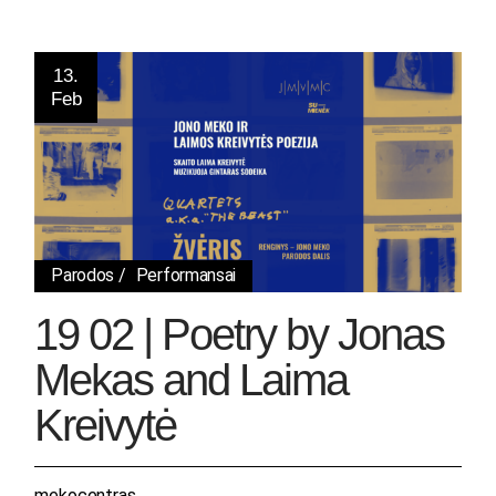
13.
Feb
Parodos
Performansai
19 02 | Poetry by Jonas
Mekas and Laima
Kreivytė
mekocentras