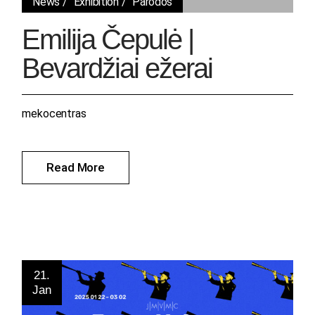
News
Exhibition
Parodos
Emilija Čepulė |
Bevardžiai ežerai
mekocentras
Read More
21.
Jan